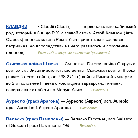
КЛАВДИИ
— • Claudii (Clodii), первоначально сабинский
род, который в 6 в. до Р. X. с главой своим Аттой Клавзом (Atta
Clausus) переселился в Рим и был принят там в сословие
патрициев, но впоследствии из него развилось и поколение
плебеев;… …
Реальный словарь классических древностей
Скифская война III века
— См. также: Готская война О других
войнах см. Византийско готские войны. Скифская война III века
(также Готская война, ок. 238 271 гг.) войны Римской империи
во 2 й половине III века с коалицией варварских племён,
совершавших набеги на Малую Азию …
Википедия
Ауреоло (граф Арагона)
— Ауреоло (Авреол) исп. Aureolo
араг. Aureolus 1 й граф Арагона …
Википедия
Веласко (граф Памплоны)
— Веласко Гасконец исп. Velasco
el Guscón Граф Памплоны 799 …
Википедия