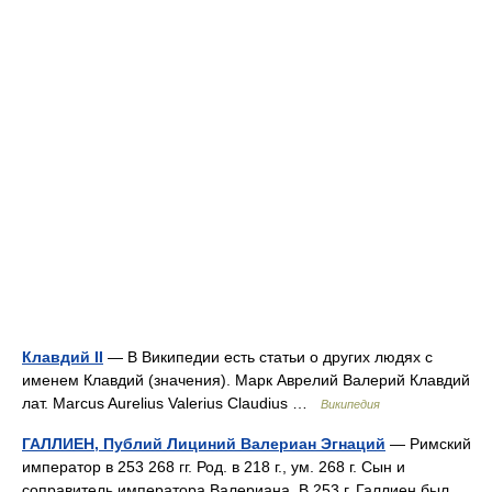
Клавдий II
— В Википедии есть статьи о других людях с
именем Клавдий (значения). Марк Аврелий Валерий Клавдий
лат. Marcus Aurelius Valerius Claudius …
Википедия
ГАЛЛИЕН, Публий Лициний Валериан Эгнаций
— Римский
император в 253 268 гг. Род. в 218 г., ум. 268 г. Сын и
соправитель императора Валериана. В 253 г. Галлиен был