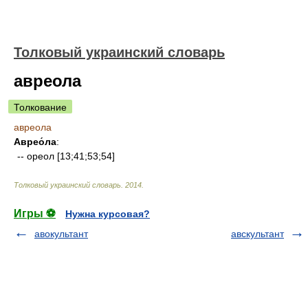
Толковый украинский словарь
авреола
Толкование
авреола
Аврео́ла
:
-- ореол [13;41;53;54]
Толковый украинский словарь
.
2014
.
Игры ⚽
Нужна курсовая?
авокультант
авскультант