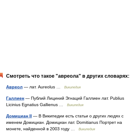
Смотреть что такое "авреола" в других словарях:
Авреол
— лат. Aureolus …
Википедия
Галлиен
— Публий Лициний Эгнаций Галлиен лат. Publius
Licinius Egnatius Gallienus …
Википедия
Домициан II
— В Википедии есть статьи о других людях с
именем Домициан. Домициан лат. Domitianus Портрет на
монете, найденной в 2003 году …
Википедия